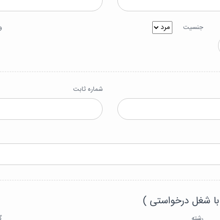
جنسیت
و
شماره ثابت
با شغل درخواستی )
رشته
گ