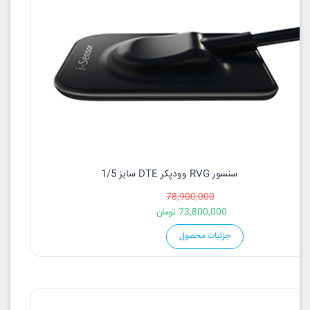
سنسور RVG وودپکر DTE سایز 1/5
78,900,000
73,800,000
تومان
جزئیات محصول