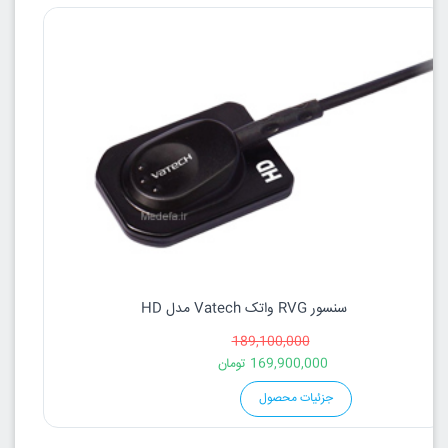
سنسور RVG واتک Vatech مدل HD
189,100,000
169,900,000
تومان
جزئیات محصول