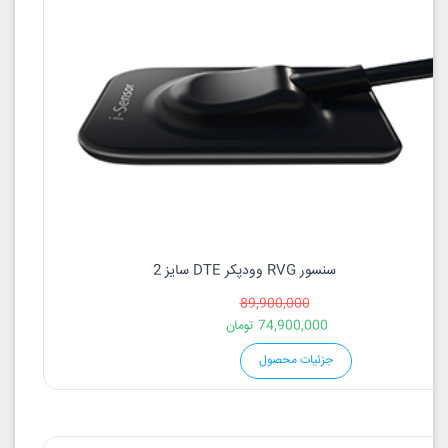
سنسور RVG وودپکر DTE سایز 2
89,900,000
74,900,000
تومان
جزئیات محصول