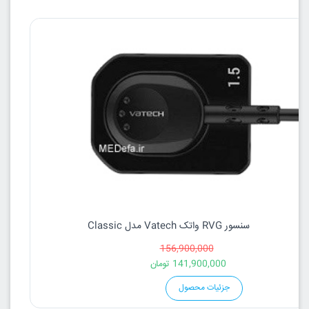
سنسور RVG واتک Vatech مدل Classic
156,900,000
141,900,000
تومان
جزئیات محصول