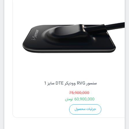
سنسور RVG وودپکر DTE سایز 1
75,900,000
60,900,000
تومان
جزئیات محصول