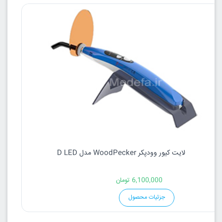
لایت کیور وودپکر WoodPecker مدل D LED
6,100,000
تومان
جزئیات محصول