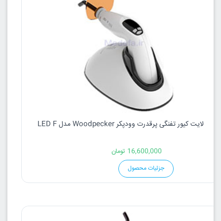
لایت کیور تفنگی پرقدرت وودپکر Woodpecker مدل LED F
16,600,000
تومان
جزئیات محصول