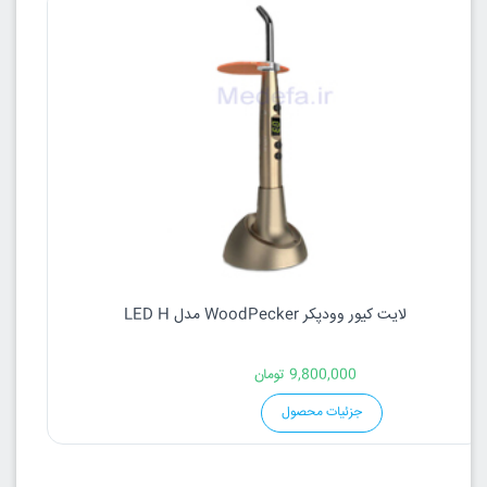
لایت کیور وودپکر WoodPecker مدل LED H
9,800,000
تومان
جزئیات محصول