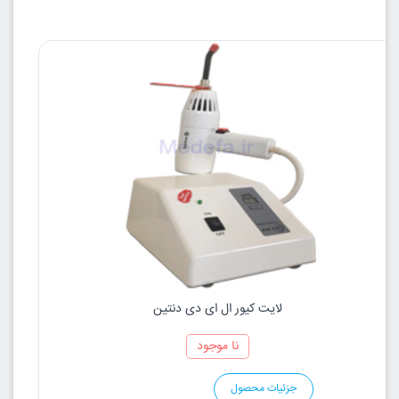
لایت کیور ال ای دی دنتین
نا موجود
جزئیات محصول