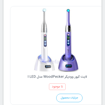
لایت کیور وودپکر WoodPecker مدل I LED
نا موجود
جزئیات محصول