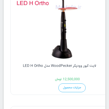
لایت کیور وودپکر WoodPecker مدل LED H Ortho
12,500,000
تومان
جزئیات محصول