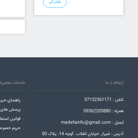
فیلتر کن
ارتباط با ما
خدمات مشتریا
تلفن : 07132361171
راهنمای خری
پرسش های م
همراه : 09362205880
قوانین استفا
ایمیل : medefainfo@gmail.com
حریم خصوص
آدرس : شیراز. خیابان انقلاب. کوچه 14. پلاک 50